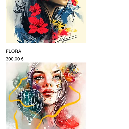
FLORA
Prix
300,00 €