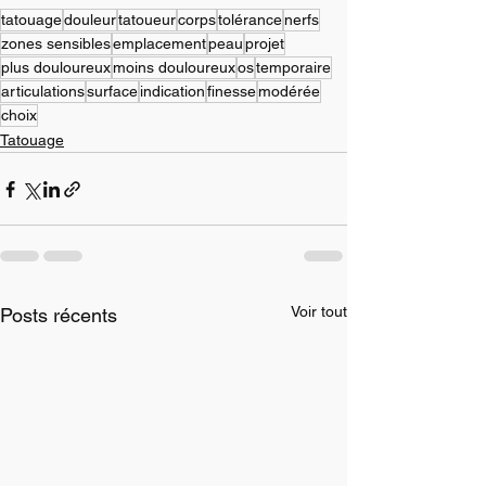
tatouage
douleur
tatoueur
corps
tolérance
nerfs
zones sensibles
emplacement
peau
projet
plus douloureux
moins douloureux
os
temporaire
articulations
surface
indication
finesse
modérée
choix
Tatouage
Voir tout
Posts récents