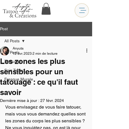
Post
All Posts
Anyuta
All Posts
12 avr. 2023
2 min de lecture
Les zones les plus
Tatouage
sensibles pour un
Soin Tattoo
Fresque Murale
tatouage : ce qu'il faut
savoir
Dernière mise à jour :
27 févr. 2024
Vous envisagez de vous faire tatouer, 
mais vous vous demandez quelles sont 
les zones du corps les plus sensibles ? 
Ne vous inquiétez pas, on est là pour 