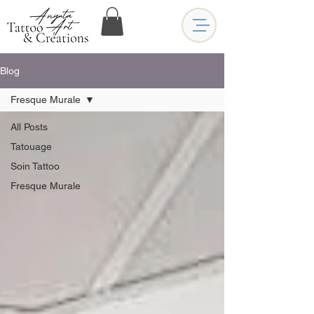
Blog
Fresque Murale
All Posts
Tatouage
Soin Tattoo
Fresque Murale