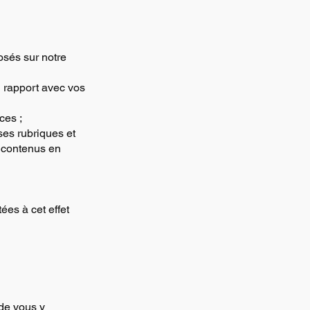
osés sur notre
n rapport avec vos
ces ;
ses rubriques et
s contenus en
ées à cet effet
 de vous y