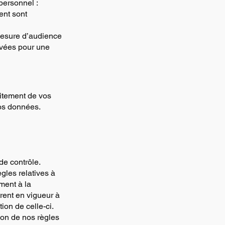
personnel :
ent sont
 mesure d’audience
rvées pour une
aitement de vos
vos données.
de contrôle.
gles relatives à
ment à la
rent en vigueur à
ion de celle-ci.
tion de nos règles