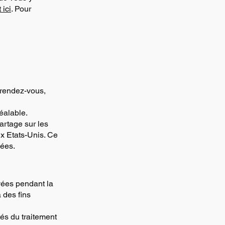
 ici
. Pour
 rendez-vous,
éalable.
artage sur les
ux Etats-Unis. Ce
nées.
vées pendant la
 des fins
és du traitement