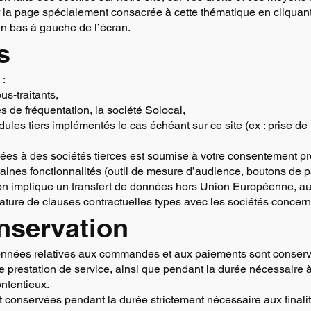
 la page spécialement consacrée à cette thématique en
cliquant
en bas à gauche de l’écran.
s
 :
s-traitants,
es de fréquentation, la société Solocal,
ules tiers implémentés le cas échéant sur ce site (ex : prise de
ées à des sociétés tierces est soumise à votre consentement pr
aines fonctionnalités (outil de mesure d’audience, boutons de p
tion implique un transfert de données hors Union Européenne, a
gnature de clauses contractuelles types avec les sociétés concer
nservation
onnées relatives aux commandes et aux paiements sont conser
e prestation de service, ainsi que pendant la durée nécessaire à
ontentieux.
conservées pendant la durée strictement nécessaire aux finalit