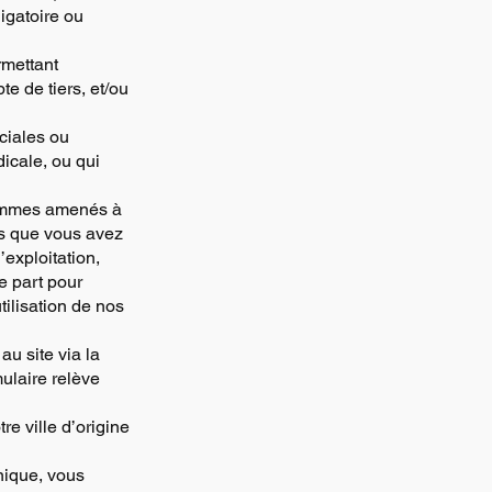
igatoire ou
rmettant
e de tiers, et/ou
ciales ou
icale, ou qui
s sommes amenés à
es que vous avez
’exploitation,
e part pour
tilisation de nos
u site via la
ulaire relève
e ville d’origine
nique, vous