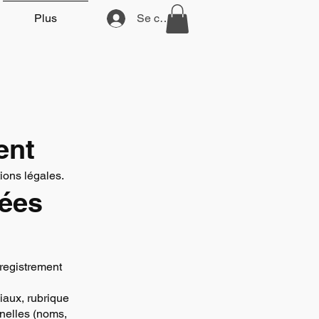
Plus
Se connecter
ent
ions légales.
nées
nregistrement
iaux, rubrique
nnelles (noms,